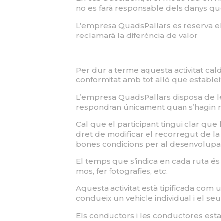
no es farà responsable dels danys que e
L’empresa QuadsPallars es reserva el dr
reclamarà la diferència de valor
Per dur a terme aquesta activitat caldr
conformitat amb tot allò que estable
L’empresa QuadsPallars disposa de l
respondran únicament quan s’hagin r
Cal que el participant tingui clar que 
dret de modificar el recorregut de la r
bones condicions per al desenvolupame
El temps que s’indica en cada ruta és 
mos, fer fotografies, etc.
Aquesta activitat està tipificada com 
condueix un vehicle individual i el s
Els conductors i les conductores est