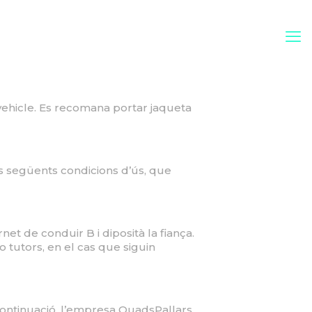
 vehicle. Es recomana portar jaqueta
les següents condicions d’ús, que
et de conduir B i diposità la fiança.
 tutors, en el cas que siguin
continuació, l’empresa QuadsPallars