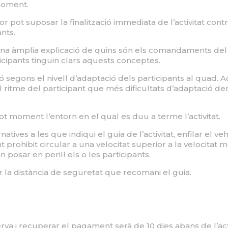
 moment.
or pot suposar la finalització immediata de l’activitat con
nts.
à una àmplia explicació de quins són els comandaments del 
rticipants tinguin clars aquests conceptes.
ó segons el nivell d’adaptació dels participants al quad. Aq
al ritme del participant que més dificultats d’adaptació d
ot moment l’entorn en el qual es duu a terme l’activitat.
atives a les que indiqui el guia de l’activitat, enfilar el v
ohibit circular a una velocitat superior a la velocitat m
 posar en perill els o les participants.
 la distància de seguretat que recomani el guia.
rva i recuperar el pagament serà de 10 dies abans de l’act