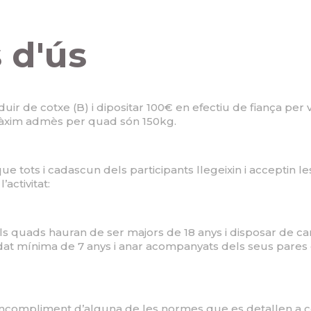
 d'ús
uir de cotxe (B) i dipositar 100€ en efectiu de fiança per
 màxim admès per quad són 150kg.
que tots i cadascun dels participants llegeixin i acceptin 
activitat:
 quads hauran de ser majors de 18 anys i disposar de carn
at mínima de 7 anys i anar acompanyats dels seus pares o
 l’incompliment d’alguna de les normes que es detallen a 