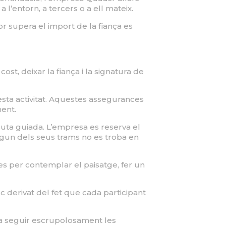
 l’entorn, a tercers o a ell mateix.
lor supera el import de la fiança es
ost, deixar la fiança i la signatura de
ta activitat. Aquestes assegurances
ent.
a ruta guiada. L’empresa es reserva el
 algun dels seus trams no es troba en
des per contemplar el paisatge, fer un
sc derivat del fet que cada participant
 a seguir escrupolosament les