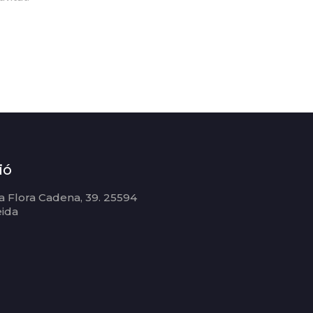
ió
 Flora Cadena, 39. 25594
eida