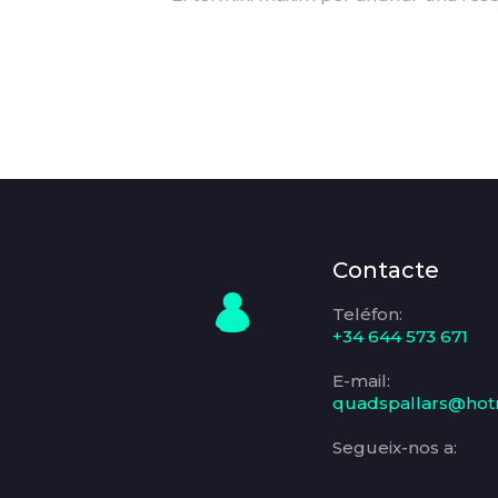
Contacte
Teléfon:
+34 644 573 671
E-mail:
quadspallars@hot
Segueix-nos a: