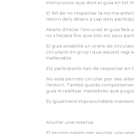
instruccions que doni el guia en tot
El fet de no respectar la norma anteri
retorn dels diners a cap dels participa
Abans d’iniciar l’excursió el guia far
no s’iniciarà fins que tots els seus pa
El guia establirà un ordre de circulaci
circulació en grup i que aquest vagi 
inalterable.
Els participants han de respectar en t
No està permès circular per vies altern
l’entorn. També queda completament pr
guia ni realitzar maniobres que puguin
És igualment imprescindible mantenir
Anul·lar una reserva:
El termini màxim per anul·lar una rese