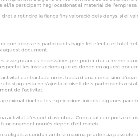
l/la participant hagi ocasionat al material de l’empresa, a
et a retindre la fiança fins valoració dels danys, si el va
à que abans els participants hagin fet efectiu el total del c
ix aquest document.
es assegurances necessàries per poder dur a terme aques
espectat les instruccions que es donen en aquest docum
l’activitat contractada no es tracta d’una cursa, sinó d’un
uta si aquesta no s’ajusta al nivell dels participants o si
nt de l’activitat.
aproximat i inclou les explicacions inicials i algunes para
una activitat d’esport d’aventura. Com a tal comporta un ri
eu funcionament només depèn d’ell mateix.
an obligats a conduir amb la màxima prudència possible i