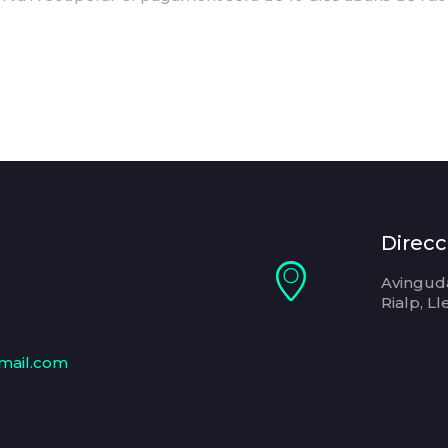
Direcc
Avinguda
Rialp, Ll
mail.com