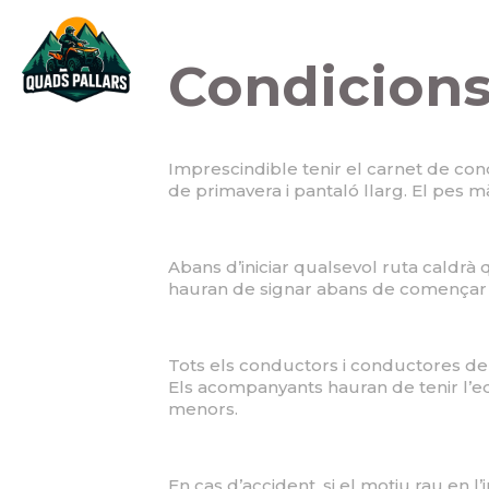
Condicions
Imprescindible tenir el carnet de cond
de primavera i pantaló llarg. El pes
Abans d’iniciar qualsevol ruta caldrà 
hauran de signar abans de començar l’
Tots els conductors i conductores dels
Els acompanyants hauran de tenir l’ed
menors.
En cas d’accident, si el motiu rau en