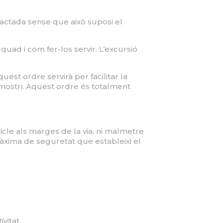
tractada sense que això suposi el
quad i com fer-los servir. L’excursió
uest ordre servirà per facilitar la
emostri. Aquest ordre és totalment
ehicle als marges de la via, ni malmetre
àxima de seguretat que estableixi el
ivitat.